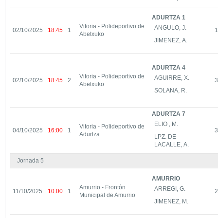
ADURTZA 1
Vitoria - Polideportivo de
ANGULO, J.
02/10/2025
18:45
1
1
Abetxuko
JIMENEZ, A.
ADURTZA 4
Vitoria - Polideportivo de
AGUIRRE, X.
02/10/2025
18:45
2
3
Abetxuko
SOLANA, R.
ADURTZA 7
ELIO , M.
Vitoria - Polideportivo de
04/10/2025
16:00
1
3
Adurtza
LPZ. DE
LACALLE, A.
Jornada 5
AMURRIO
Amurrio - Frontón
ARREGI, G.
11/10/2025
10:00
1
2
Municipal de Amurrio
JIMENEZ, M.