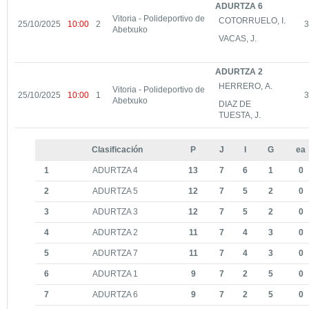
ADURTZA 6
Vitoria - Polideportivo de
COTORRUELO, I.
25/10/2025
10:00
2
3
Abetxuko
VACAS, J.
ADURTZA 2
HERRERO, A.
Vitoria - Polideportivo de
25/10/2025
10:00
1
3
Abetxuko
DIAZ DE
TUESTA, J.
Clasificación
P
J
I
G
ea
1
ADURTZA 4
13
7
6
1
0
2
ADURTZA 5
12
7
5
2
0
3
ADURTZA 3
12
7
5
2
0
4
ADURTZA 2
11
7
4
3
0
5
ADURTZA 7
11
7
4
3
0
6
ADURTZA 1
9
7
2
5
0
7
ADURTZA 6
9
7
2
5
0