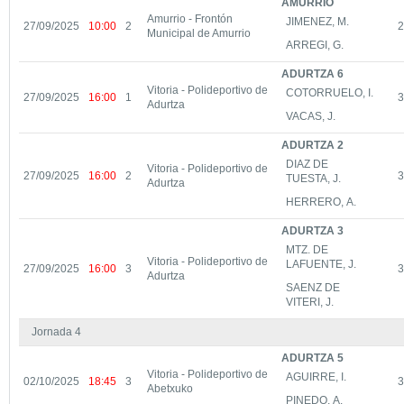
AMURRIO
Amurrio - Frontón
JIMENEZ, M.
27/09/2025
10:00
2
2
Municipal de Amurrio
ARREGI, G.
ADURTZA 6
Vitoria - Polideportivo de
COTORRUELO, I.
27/09/2025
16:00
1
3
Adurtza
VACAS, J.
ADURTZA 2
DIAZ DE
Vitoria - Polideportivo de
27/09/2025
16:00
2
3
TUESTA, J.
Adurtza
HERRERO, A.
ADURTZA 3
MTZ. DE
Vitoria - Polideportivo de
LAFUENTE, J.
27/09/2025
16:00
3
3
Adurtza
SAENZ DE
VITERI, J.
Jornada 4
ADURTZA 5
Vitoria - Polideportivo de
AGUIRRE, I.
02/10/2025
18:45
3
3
Abetxuko
PINEDO, A.