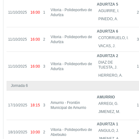
ADURTZA 5
Vitoria - Polideportivo de
AGUIRRE, I.
11/10/2025
16:00
1
2
Adurtza
PINEDO, A.
ADURTZA 6
Vitoria - Polideportivo de
COTORRUELO, I.
11/10/2025
16:00
2
3
Adurtza
VACAS, J.
ADURTZA 2
DIAZ DE
Vitoria - Polideportivo de
11/10/2025
16:00
3
1
TUESTA, J.
Adurtza
HERRERO, A.
Jornada 6
AMURRIO
Amurrio - Frontón
ARREGI, G.
17/10/2025
18:15
3
1
Municipal de Amurrio
JIMENEZ, M.
ADURTZA 1
Vitoria - Polideportivo de
ANGULO, J.
18/10/2025
10:00
2
2
Abetxuko
JIMENEZ, A.