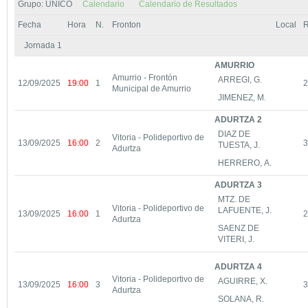
Grupo: UNICO
Calendario
Calendario de Resultados
Fecha
Hora
N.
Fronton
Local
R
Jornada 1
AMURRIO
Amurrio - Frontón
ARREGI, G.
12/09/2025
19:00
1
2
Municipal de Amurrio
JIMENEZ, M.
ADURTZA 2
DIAZ DE
Vitoria - Polideportivo de
13/09/2025
16:00
2
3
TUESTA, J.
Adurtza
HERRERO, A.
ADURTZA 3
MTZ. DE
Vitoria - Polideportivo de
LAFUENTE, J.
13/09/2025
16:00
1
2
Adurtza
SAENZ DE
VITERI, J.
ADURTZA 4
Vitoria - Polideportivo de
AGUIRRE, X.
13/09/2025
16:00
3
3
Adurtza
SOLANA, R.