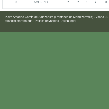
8
AMURRIO
7
7
0
7
0
Plaza Amadeo García de Salazar s/n (Frontones de Mendizorrotza) · Vitoria · 
fapv@pilotaraba.eus
·
Politica privacidad
-
Aviso legal