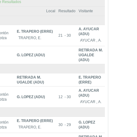
e Resultados
Local
Resultado
Visitante
A. AYUCAR
E. TRAPERO (ERRE)
rontón
(ADU)
21 - 30
otza
TRAPERO, E.
AYUCAR , A.
RETIRADA M.
G. LOPEZ (ADU)
UGALDE
(ADU)
RETIRADA M.
E. TRAPERO
UGALDE (ADU)
(ERRE)
A. AYUCAR
rontón
(ADU)
G. LOPEZ (ADU)
12 - 30
otza
AYUCAR , A.
E. TRAPERO (ERRE)
rontón
G. LOPEZ
30 - 29
otza
TRAPERO, E.
(ADU)