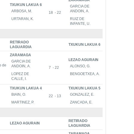
ZARAMAGA
TXUKUN LAKUA 6
GARCIA DE
ARBOSA, M.
ANDOIN, A.
18 - 22
URTARAN, K.
RUIZ DE
INFANTE, U.
RETIRADO
TXUKUN LAKUA 6
LAGUARDIA
ZARAMAGA
LEZAO AGURAIN
GARCIA DE
vo de
ANDOIN, A.
ALONSO, G.
7 - 22
LOPEZ DE
BENGOETXEA, A.
CALLE, I.
TXUKUN LAKUA 4
TXUKUN LAKUA 5
BIAIN, O.
GONZALEZ, E.
22 - 13
MARTINEZ, P.
ZANCADA, E.
RETIRADO
LEZAO AGURAIN
LAGUARDIA
ZARAMAGA