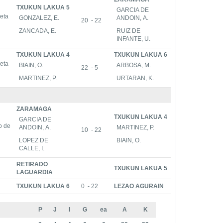
TXUKUN LAKUA 5
GARCIA DE
ueta
GONZALEZ, E.
ANDOIN, A.
20 - 22
ZANCADA, E.
RUIZ DE
INFANTE, U.
TXUKUN LAKUA 4
TXUKUN LAKUA 6
ueta
BIAIN, O.
ARBOSA, M.
22 - 5
MARTINEZ, P.
URTARAN, K.
ZARAMAGA
TXUKUN LAKUA 4
GARCIA DE
vo de
ANDOIN, A.
MARTINEZ, P.
10 - 22
LOPEZ DE
BIAIN, O.
CALLE, I.
RETIRADO
TXUKUN LAKUA 5
LAGUARDIA
TXUKUN LAKUA 6
0 - 22
LEZAO AGURAIN
P
J
I
G
ea
A
K