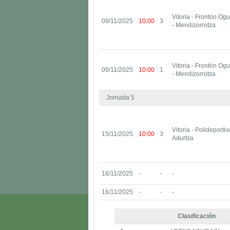
Vitoria - Frontón Og
09/11/2025
10:00
3
- Mendizorrotza
Vitoria - Frontón Og
09/11/2025
10:00
1
- Mendizorrotza
Jornada 5
Vitoria - Polideporti
15/11/2025
10:00
3
Adurtza
16/11/2025
-
-
-
16/11/2025
-
-
-
Clasificación