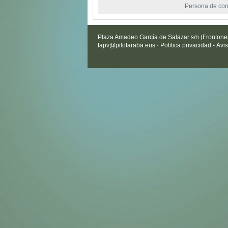
Persona de con
Plaza Amadeo García de Salazar s/n (Frontones 
fapv@pilotaraba.eus
·
Politica privacidad
-
Avis