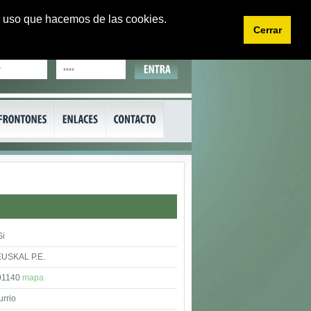
 el uso que hacemos de las cookies.
Cerrar
EU
CA
Si
USKAL P.E.
01140
mapa
rrio