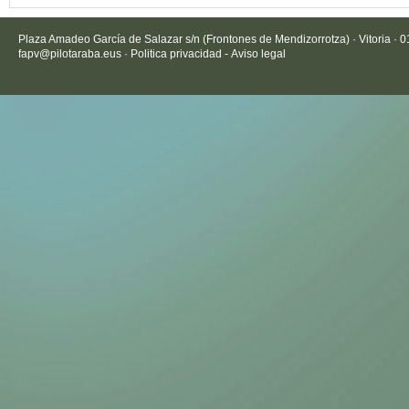
Plaza Amadeo García de Salazar s/n (Frontones de Mendizorrotza) · Vitoria · 
fapv@pilotaraba.eus
·
Politica privacidad
-
Aviso legal