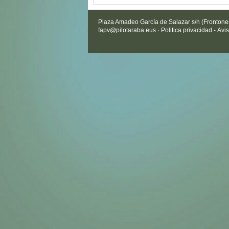
Plaza Amadeo García de Salazar s/n (Frontones 
fapv@pilotaraba.eus
·
Politica privacidad
-
Avis