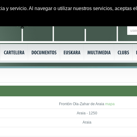
ia y servicio. Al navegar o utilizar nuestros servicios, aceptas
Frontón Ola-Zahar de Araia
mapa
Araia - 1250
Araia