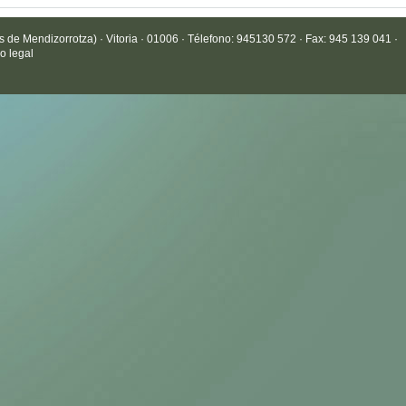
de Mendizorrotza) · Vitoria · 01006 · Télefono: 945130 572 · Fax: 945 139 041 ·
o legal