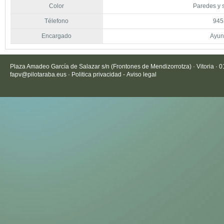
Color
Paredes y 
Télefono
945
Encargado
Ayun
Plaza Amadeo García de Salazar s/n (Frontones de Mendizorrotza) · Vitoria · 
fapv@pilotaraba.eus
·
Politica privacidad
-
Aviso legal