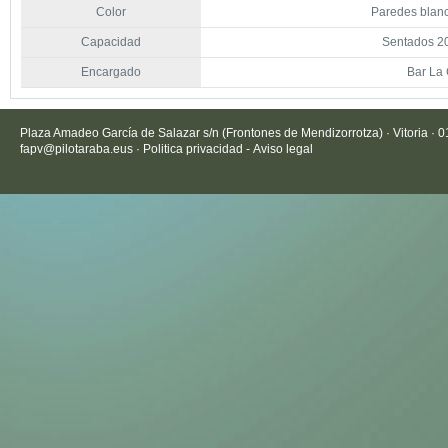
Color
Paredes blanc
Capacidad
Sentados 20
Encargado
Bar La
Plaza Amadeo García de Salazar s/n (Frontones de Mendizorrotza) · Vitoria · 
fapv@pilotaraba.eus
·
Politica privacidad
-
Aviso legal