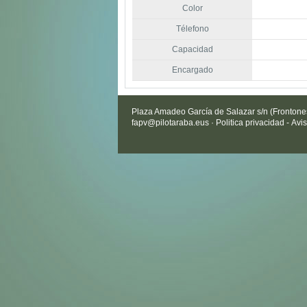
Color
Télefono
Capacidad
Encargado
Plaza Amadeo García de Salazar s/n (Frontones 
fapv@pilotaraba.eus
·
Politica privacidad
-
Avis