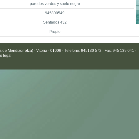
paredes verdes y suelo negro
945890549
Sentados 432
Propio
de Mendizorrotza) · Vitoria · 01006 · Télefono: 945130 572 · Fax: 945 139 041 ·
o legal