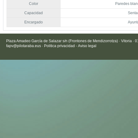
Color
Paredes blanc
Capacidad
Senta
Encargado
Ayunt
Plaza Amadeo García de Salazar s/n (Frontones de Mendizorrotza) · Vitoria · 
fapv@pilotaraba.eus
·
Politica privacidad
-
Aviso legal