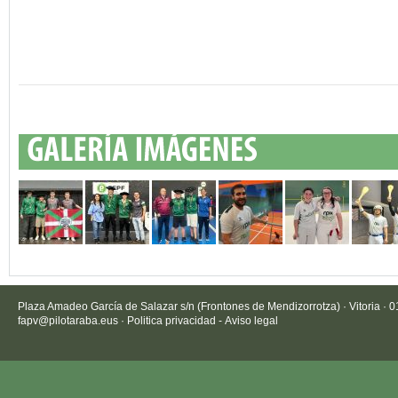
Plaza Amadeo García de Salazar s/n (Frontones de Mendizorrotza) · Vitoria · 
fapv@pilotaraba.eus
·
Politica privacidad
-
Aviso legal