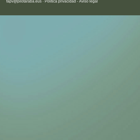
fapv@pilotaraba.eus
·
Politica privacidad
-
Aviso legal