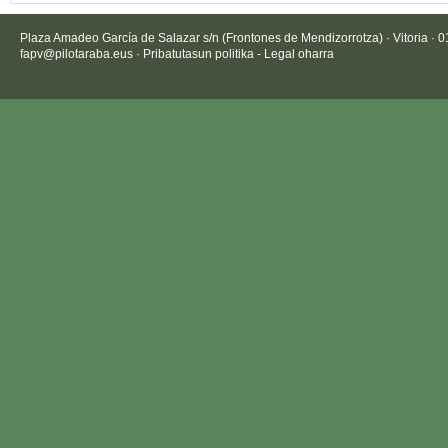
Plaza Amadeo García de Salazar s/n (Frontones de Mendizorrotza) · Vitoria · 
fapv@pilotaraba.eus
·
Pribatutasun politika
-
Legal oharra