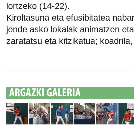
lortzeko (14-22).
Kiroltasuna eta efusibitatea nab
jende asko lokalak animatzen eta L
zaratatsu eta kitzikatua; koadrila