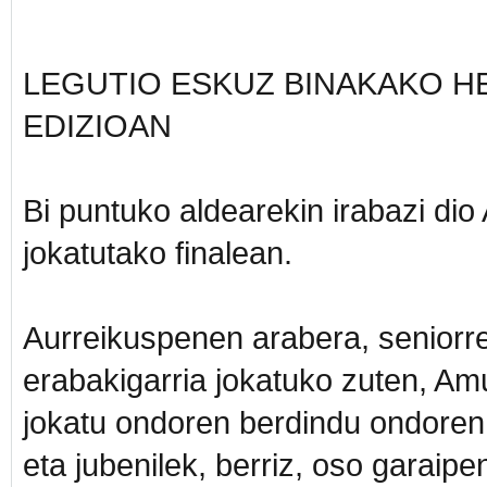
LEGUTIO ESKUZ BINAKAKO H
EDIZIOAN
Bi puntuko aldearekin irabazi di
jokatutako finalean.
Aurreikuspenen arabera, seniorr
erabakigarria jokatuko zuten, Amu
jokatu ondoren berdindu ondoren;
eta jubenilek, berriz, oso garaipe