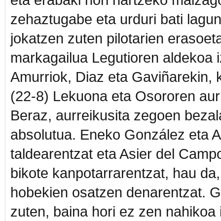
zehaztugabe eta urduri bati lagun
jokatzen zuten pilotarien erasoe
markagailua Legutioren aldekoa i
Amurriok, Diaz eta Gaviñarekin, 
(22-8) Lekuona eta Osororen aur
Beraz, aurreikusita zegoen bezala
absolutua. Eneko González eta Ai
taldearentzat eta Asier del Camp
bikote kanpotarrarentzat, hau da
hobekien osatzen denarentzat. G
zuten, baina hori ez zen nahikoa 