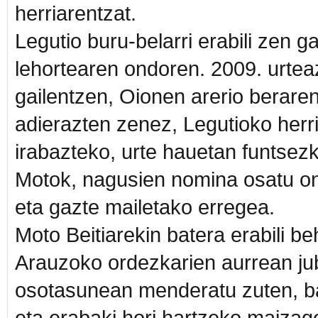
herriarentzat.
Legutio buru-belarri erabili zen g
lehortearen ondoren. 2009. urtea
gailentzen, Oionen arerio beraren
adierazten zenez, Legutioko herr
irabazteko, urte hauetan funtsezk
Motok, nagusien nomina osatu on
eta gazte mailetako erregea.
Moto Beitiarekin batera erabili b
Arauzoko ordezkarien aurrean jub
osotasunean menderatu zuten, bai
eta erabaki hori hartzeko maizag