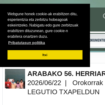
Webgune honek cookie-ak erabiltzen ditu,
esperientzia eta zerbitzu hobeagoak
eskeintzeko. Nabigatu edo gure zerbitzuak
erabiltzen dituzunean, gure cookie-n
erabilera onartzen duzu.
Pribatutasun politika
Itxi
Itzuli
ARABAKO 56. HERRIA
2026/06/22 | Orokorrak
LEGUTIO TXAPELDUN