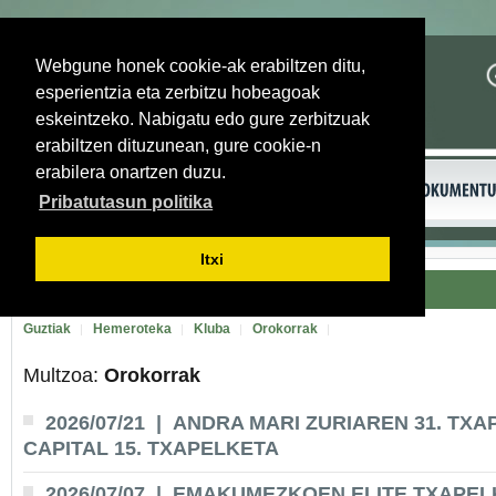
Webgune honek cookie-ak erabiltzen ditu,
esperientzia eta zerbitzu hobeagoak
eskeintzeko. Nabigatu edo gure zerbitzuak
erabiltzen dituzunean, gure cookie-n
erabilera onartzen duzu.
Pribatutasun politika
Itxi
Guztiak
Hemeroteka
Kluba
Orokorrak
Multzoa:
Orokorrak
2026/07/21
| ANDRA MARI ZURIAREN 31. TXA
CAPITAL 15. TXAPELKETA
2026/07/07
| EMAKUMEZKOEN ELITE TXAPELK