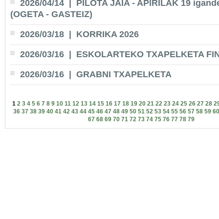
2026/04/14
| PILOTA JAIA - APIRILAK 19 igand
(OGETA - GASTEIZ)
2026/03/18
| KORRIKA 2026
2026/03/16
| ESKOLARTEKO TXAPELKETA FI
2026/03/16
| GRABNI TXAPELKETA
1
2
3
4
5
6
7
8
9
10
11
12
13
14
15
16
17
18
19
20
21
22
23
24
25
26
27
28
2
36
37
38
39
40
41
42
43
44
45
46
47
48
49
50
51
52
53
54
55
56
57
58
59
6
67
68
69
70
71
72
73
74
75
76
77
78
79