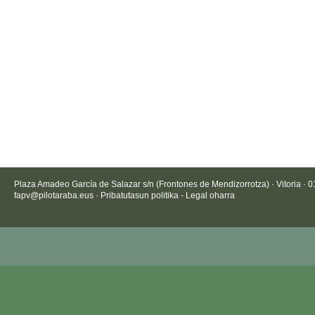
Plaza Amadeo García de Salazar s/n (Frontones de Mendizorrotza) · Vitoria · 
fapv@pilotaraba.eus
·
Pribatutasun politika
-
Legal oharra